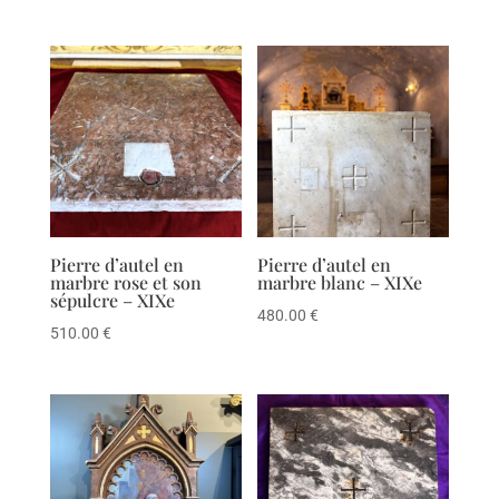
Pierre d’autel en
Pierre d’autel en
marbre rose et son
marbre blanc – XIXe
sépulcre – XIXe
480.00
€
510.00
€