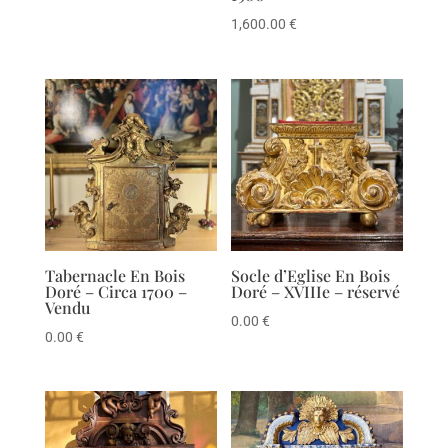
1,600.00
€
Tabernacle En Bois
Socle d’Eglise En Bois
Doré – Circa 1700 –
Doré – XVIIIe – réservé
Vendu
0.00
€
0.00
€