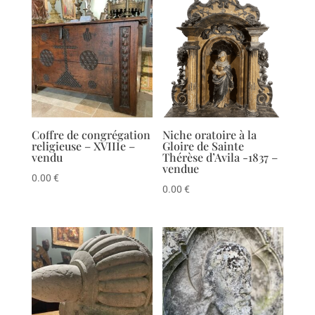
Coffre de congrégation
Niche oratoire à la
religieuse – XVIIIe –
Gloire de Sainte
vendu
Thérèse d’Avila -1837 –
vendue
0.00
€
0.00
€