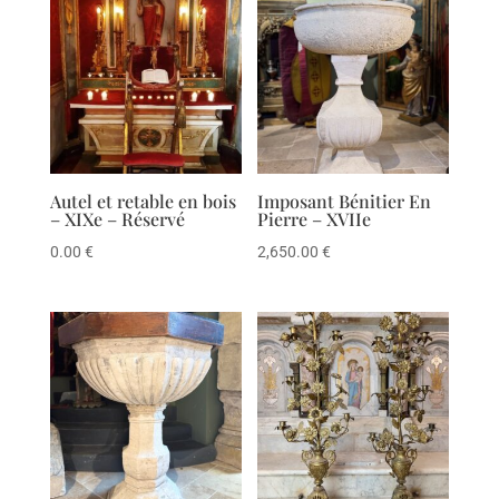
Autel et retable en bois
Imposant Bénitier En
– XIXe – Réservé
Pierre – XVIIe
0.00
€
2,650.00
€