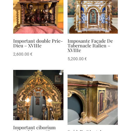
Important double Prie-
Imposante Façade De
Dieu – XVIIIe
Tabernacle Italien –
XVIIIe
2,600.00
€
5,200.00
€
Important ciborium