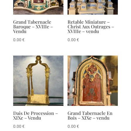
Grand Tabernacle
Retable Miniature –
Baroque – XVIIIe –
Christ Aux Outrages –
Vendu
XVIIIe – vendu
0.00
€
0.00
€
Dais De Procession –
Grand Tabernacle En
XIXe – Vendu
Bois – XIXe – vendu
0.00
€
0.00
€