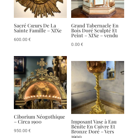
Sacré Cœurs De La
Grand Tabernacle En
Sainte Famille – XIXe
Bois Doré Sculpté Et
Peint – XIXe – vendu
600.00
€
0.00
€
Ciborium Néogothique
– Circa 1900
Imposant Vase à Eau
Bénite En Cuivre Et
950.00
€
Bronze Doré – Vers
1900