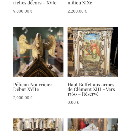
riches décors – XVIe
milieu XIXe
9,800.00
€
2,200.00
€
Pélican Nourricier –
Haut Buffet aux armes
Début XVIIe
de Clément XIII – Vers
1760 – Réservé
2,900.00
€
0.00
€