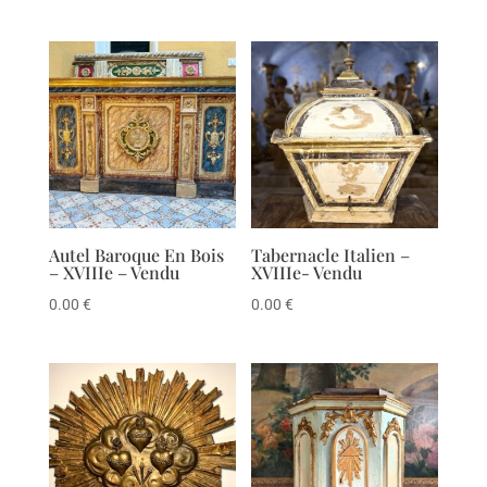
Autel Baroque En Bois
Tabernacle Italien –
– XVIIIe – Vendu
XVIIIe- Vendu
0.00
€
0.00
€