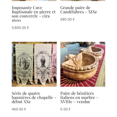
Imposante Cuve
Grande paire de
Baptismale en pierre et
Candélabres – XIXe
son couvercle – cira
1600
680.00
€
9,800.00
€
Série de quatre
Paire de bénitiers
bannières de chapelle –
italiens en marbre –
début XXe
XVIIIe – vendue
460.00
€
0.00
€