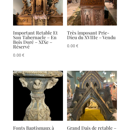
Important Retable Et
Très imposant Prie-
Son Tabernacle – En
Dieu du XVIIIe – Vendu
Bois Doré – XIXe –
Réservé
0.00
€
0.00
€
Fonts Baptismaux à
Grand Dais de retable –