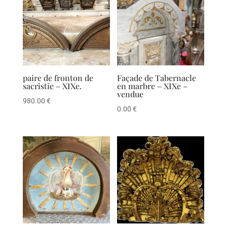
paire de fronton de
Façade de Tabernacle
sacristie – XIXe.
en marbre – XIXe –
vendue
980.00
€
0.00
€