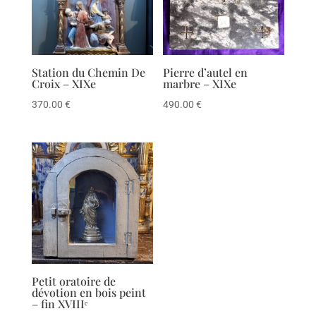
Station du Chemin De
Pierre d’autel en
Croix – XIXe
marbre – XIXe
370.00
€
490.00
€
Petit oratoire de
dévotion en bois peint
– fin XVIIIᵉ