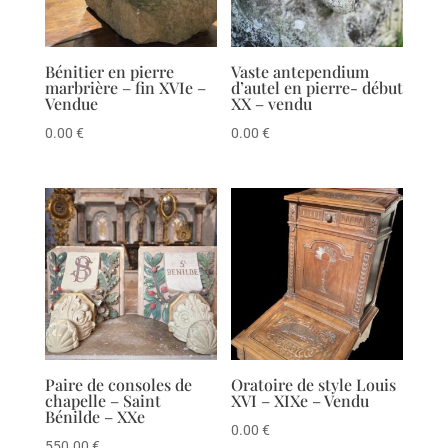
Bénitier en pierre
Vaste antependium
marbrière – fin XVIe –
d’autel en pierre- début
Vendue
XX – vendu
0.00
€
0.00
€
Paire de consoles de
Oratoire de style Louis
chapelle – Saint
XVI – XIXe – Vendu
Bénilde – XXe
0.00
€
550.00
€