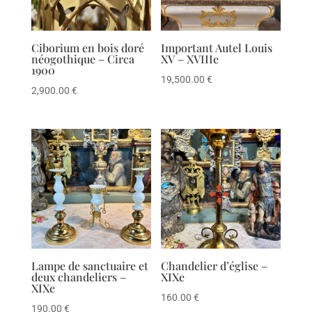
Ciborium en bois doré
Important Autel Louis
néogothique – Circa
XV – XVIIIe
1900
19,500.00
€
2,900.00
€
Lampe de sanctuaire et
Chandelier d’église –
deux chandeliers –
XIXe
XIXe
160.00
€
190.00
€