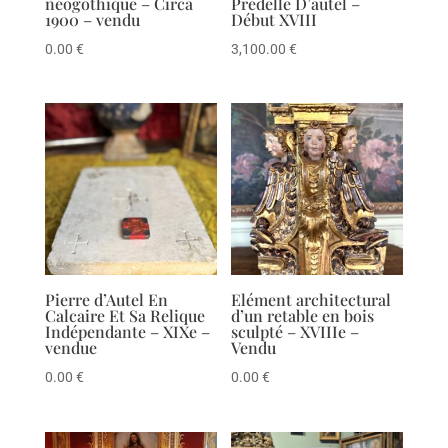
néogothique – Circa
Prédelle D’autel –
1900 – vendu
Début XVIII
0.00
€
3,100.00
€
Pierre d’Autel En
Elément architectural
Calcaire Et Sa Relique
d’un retable en bois
Indépendante – XIXe –
sculpté – XVIIIe –
vendue
Vendu
0.00
€
0.00
€