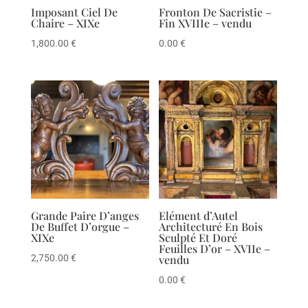
Imposant Ciel De
Fronton De Sacristie –
Chaire – XIXe
Fin XVIIIe – vendu
1,800.00
€
0.00
€
Grande Paire D’anges
Elément d’Autel
De Buffet D’orgue –
Architecturé En Bois
XIXe
Sculpté Et Doré
Feuilles D’or – XVIIe –
2,750.00
€
vendu
0.00
€