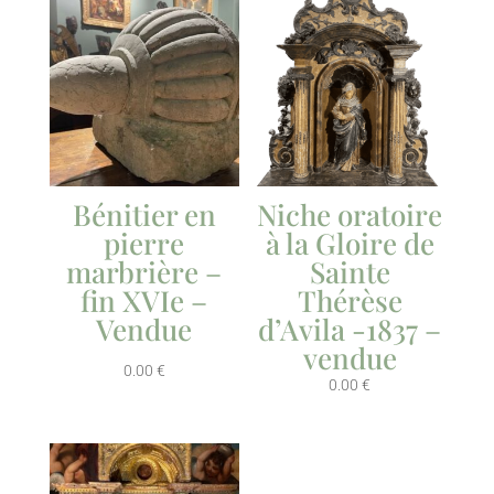
Bénitier en
Niche oratoire
pierre
à la Gloire de
marbrière –
Sainte
fin XVIe –
Thérèse
Vendue
d’Avila -1837 –
vendue
0.00
€
0.00
€