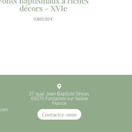
Fonts Baptismaux à riches
décors – XVIe
9,800.00
€

37 quai Jean Baptiste Simon,
69270 Fontaines sur Saône
France
.com
Contactez-nous