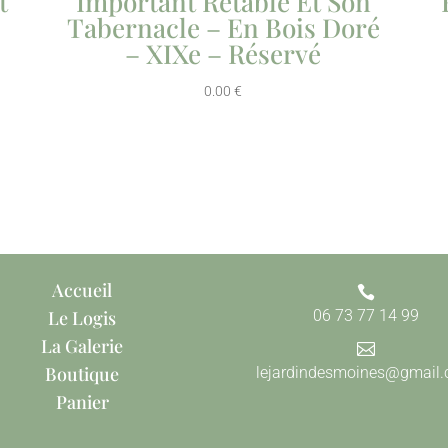
t
Important Retable Et Son
Tabernacle – En Bois Doré
– XIXe – Réservé
0.00
€
Accueil

Le Logis
06 73 77 14 99
La Galerie

Boutique
lejardindesmoines@gmail
Panier