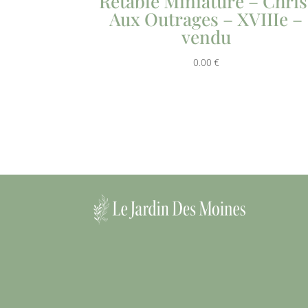
Retable Miniature – Chris
Aux Outrages – XVIIIe –
vendu
0.00
€