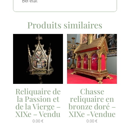
Bel état
Produits similaires
Reliquaire de
Chasse
la Passion et
reliquaire en
de la Vierge –
bronze doré –
XIXe – Vendu
XIXe -Vendue
0.00
€
0.00
€