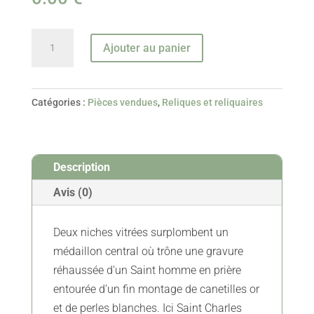
quantité
Ajouter au panier
de
Reliquaire
Des
Catégories :
Pièces vendues
,
Reliques et reliquaires
Saintes
Agnès
Et
Description
Cécile
–
Avis (0)
XVIIIe
-
Deux niches vitrées surplombent un
Vendu
médaillon central où trône une gravure
réhaussée d’un Saint homme en prière
entourée d’un fin montage de canetilles or
et de perles blanches. Ici Saint Charles