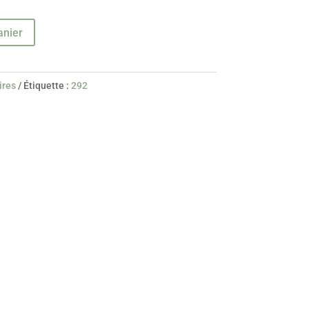
anier
ires
Étiquette :
292