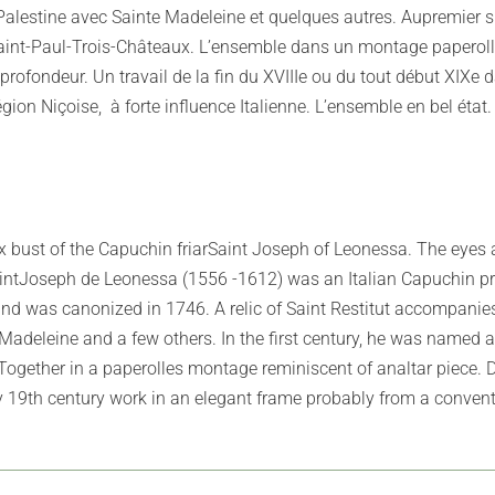
 Palestine avec Sainte Madeleine et quelques autres. Aupremier si
Saint-Paul-Trois-Châteaux. L’ensemble dans un montage paperol
rofondeur. Un travail de la fin du XVIIIe ou du tout début XIXe 
ion Niçoise, à forte influence Italienne. L’ensemble en bel état.
bust of the Capuchin friarSaint Joseph of Leonessa. The eyes are 
aintJoseph de Leonessa (1556 -1612) was an Italian Capuchin pr
nd was canonized in 1746. A relic of Saint Restitut accompanies
Madeleine and a few others. In the first century, he was named as
 Together in a paperolles montage reminiscent of analtar piece
y 19th century work in an elegant frame probably from a convent i