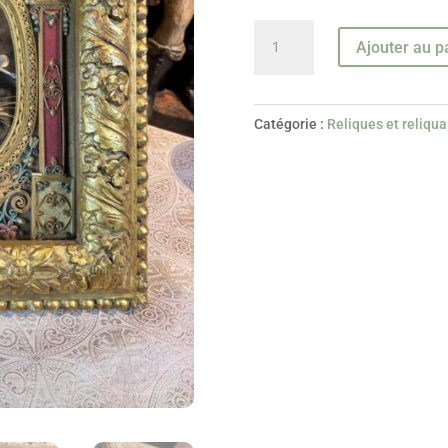
quantité
Ajouter au p
de
Reliquaire
paperolles
Catégorie :
Reliques et reliqua
de
Saint
Joseph
de
Leonessa
-
Fin
XVIIIe