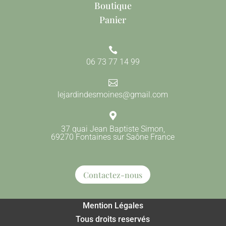
Boutique
Panier

06 73 77 14 99

lejardindesmoines@gmail.com

37 quai Jean Baptiste Simon,
69270 Fontaines sur Saône France
Contactez-nous
Mention Légales
Tous droits reservés