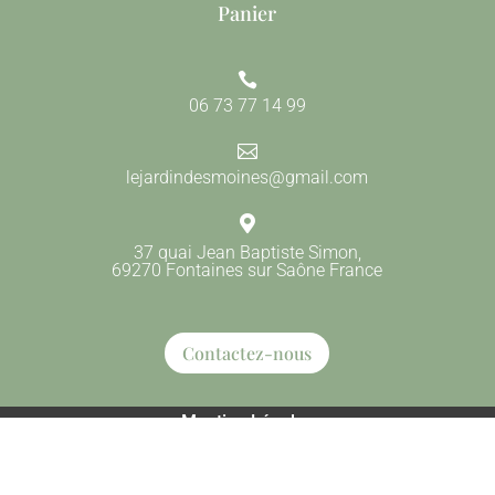
Panier

06 73 77 14 99

lejardindesmoines@gmail.com

37 quai Jean Baptiste Simon,
69270 Fontaines sur Saône France
Contactez-nous
Mention Légales
Tous droits reservés
Crée par
Agence TOTEM