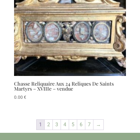
Chasse Reliquaire Aux 24 Reliques De Saints
Martyrs – XVIIIe – vendue
0.00
€
1
2
3
4
5
6
7
→