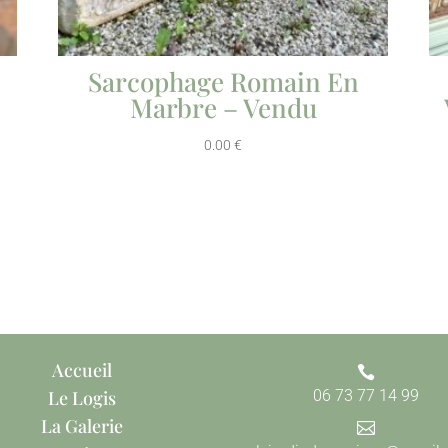
Sarcophage Romain En
Marbre – Vendu
0.00
€
Accueil

Le Logis
06 73 77 14 99
La Galerie
