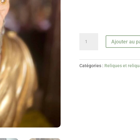
quantité
Ajouter au p
de
Buste
Reliquaire
Catégories :
Reliques et reliqu
d'un
Saint
Romain
-
fin
XVIIe