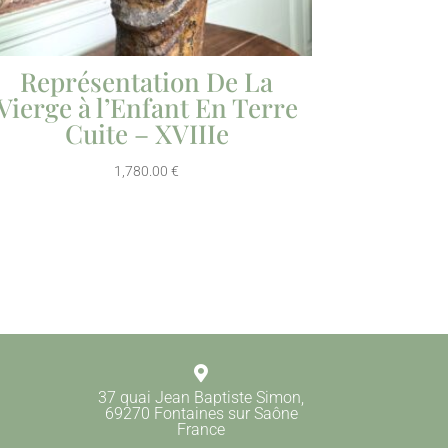
Représentation De La
Vierge à l’Enfant En Terre
Cuite – XVIIIe
1,780.00
€

37 quai Jean Baptiste Simon,
69270 Fontaines sur Saône
France