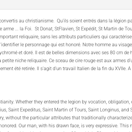
onvertis au christianisme. Qu'ils soient entrés dans la légion p
e arme ... la Foi. St Donat, StFlavien, St Expédit, St Martin de To
portant reliquaire, sans les attributs particuliers qui caractéris
le d'identifier le personnage qui est honoré. Notre homme au visage 
olychromé et doré. Il est de belles dimensions avec ses 80 cm de 
 petite niche reliquaire. Ce sceau de cire rouge est aux armes d
lement été retirée. Il s'agit d'un travail Italien de la fin du XVIIe. 
nity. Whether they entered the legion by vocation, obligation, or 
ius, Saint Expeditus, Saint Martin of Tours, Saint Longinus, and
y, without the particular attributes that traditionally characteri
ing honored. Our man, with his drawn face, is very expressive. Thi