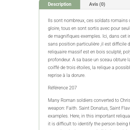
Description
Avis (0)
Ils sont nombreux, ces soldats romains c
gloire, tous en sont sortis avec pour seul
de magnifiques exemples. Ici, dans cet im
sans position particulière ,il est diffici
reliquaire massif est en bois sculpté, p
profondeur. A sa base un sceau obture la
coiffé de trois étoiles, la relique a possib
reprise à la dorure.
Référence 207
Many Roman soldiers converted to Christia
weapon: Faith. Saint Donatus, Saint Flav
examples. Here, in this important reliquar
it is difficult to identify the person be