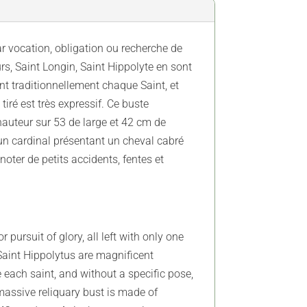
ar vocation, obligation ou recherche de
urs, Saint Longin, Saint Hippolyte en sont
ent traditionnellement chaque Saint, et
tiré est très expressif. Ce buste
hauteur sur 53 de large et 42 cm de
'un cardinal présentant un cheval cabré
A noter de petits accidents, fentes et
pursuit of glory, all left with only one
 Saint Hippolytus are magnificent
ze each saint, and without a specific pose,
s massive reliquary bust is made of