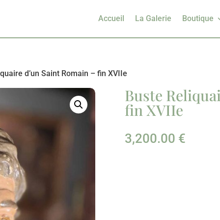
Accueil
La Galerie
Boutique
iquaire d’un Saint Romain – fin XVIIe
Buste Reliqua
fin XVIIe
3,200.00
€