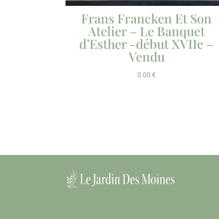
Frans Francken Et Son
Atelier – Le Banquet
d’Esther -début XVIIe –
Vendu
0.00
€