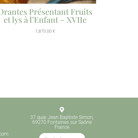
Orantes Présentant Fruits
et lys à l’Enfant – XVIIe
1,870.00
€

37 quai Jean Baptiste Simon,
69270 Fontaines sur Saône
France
.com