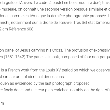
 la guilde d'Anvers. Le cadre à pastel en bois mouluré doré, trav
muséale, on connait une seconde version presque similaire et d
ouen comme en témoigne la dernière photographie proposée. Les
e enrichi, notamment sur la droite de l’œuvre. Très Bel état Dim
2 cm Référence 608
 on panel of Jesus carrying his Cross. The profusion of express
en (1581-1642) The panel is in oak, composed of four non-parqu
 is a French work from the Louis XV period on which we obser
t similar and of identical dimensions.
n Rouen as evidenced by the last photograph proposed.
e finely done and the rear plan enriched, notably on the right of 
 cm