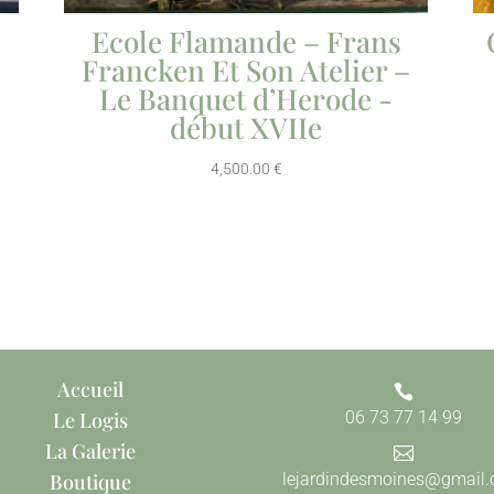
Ecole Flamande – Frans
Francken Et Son Atelier –
Le Banquet d’Herode -
début XVIIe
4,500.00
€
Accueil

Le Logis
06 73 77 14 99
La Galerie

Boutique
lejardindesmoines@gmail