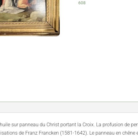
608
Calvaire
–
Franz
Francken
II
–
XVIIe
-
vendue
ile sur panneau du Christ portant la Croix. La profusion de pe
lisations de Franz Francken (1581-1642). Le panneau en chêne