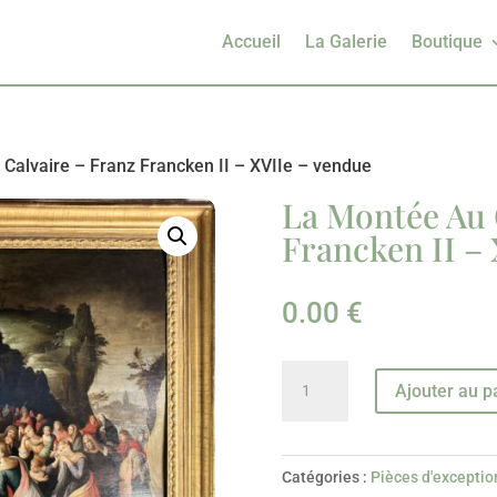
Accueil
La Galerie
Boutique
Calvaire – Franz Francken II – XVIIe – vendue
La Montée Au 
Francken II –
0.00
€
quantité
Ajouter au p
de
La
Montée
Catégories :
Pièces d'exceptio
Au