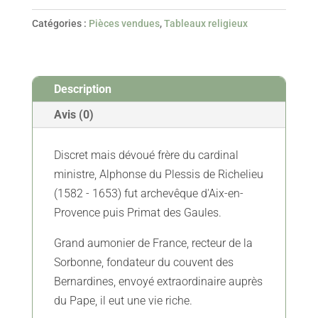
du
Catégories :
Pièces vendues
,
Tableaux religieux
Cardinal
Alphonse
du
Description
Plessis
de
Avis (0)
Richelieu
-
Discret mais dévoué frère du cardinal
XVIIe
ministre, Alphonse du Plessis de Richelieu
-
(1582 - 1653) fut archevêque d'Aix-en-
vendu
Provence puis Primat des Gaules.
Grand aumonier de France, recteur de la
Sorbonne, fondateur du couvent des
Bernardines, envoyé extraordinaire auprès
du Pape, il eut une vie riche.