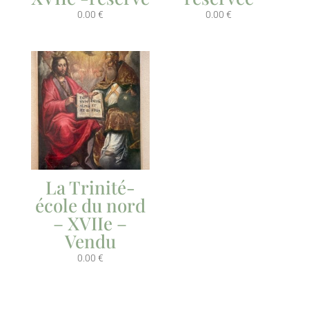
0.00
€
0.00
€
La Trinité-
école du nord
– XVIIe –
Vendu
0.00
€