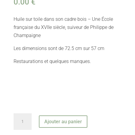
0.00
€
Huile sur toile dans son cadre bois – Une École
française du XVIIe siècle, suiveur de Philippe de
Champaigne
Les dimensions sont de 72.5 cm sur 57 cm
Restaurations et quelques manques.
quantité
Ajouter au panier
de
Portrait