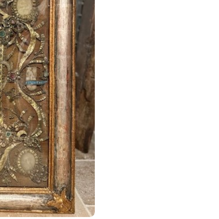
Aux
Quatre
Reliques
-
Début
XVIIIe