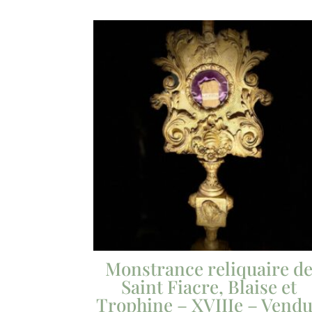
Monstrance reliquaire d
Saint Fiacre, Blaise et
Trophine – XVIIIe – Vend