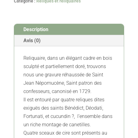
Catégorie :
Reliques et reliquaires
Quatre
Reliques
Et
Description
Représentation
De
Avis (0)
Saint
Jean
Reliquaire, dans un élégant cadre en bois
Népomucène
sculpté et partiellement doré, trouvons
-
nous une gravure réhaussée de Saint
XVIIIe
Jean Népomucène, Saint patron des
confesseurs, canonisé en 1729.
Il est entouré par quatre reliques dites
exiguës des saints Bénédict, Déodati,
Fortunati, et cucundin ?, l’ensemble dans
un riche montage de canetilles.
Quatre sceaux de cire sont présents au