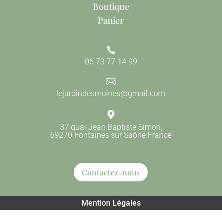
Boutique
Panier

06 73 77 14 99

lejardindesmoines@gmail.com

37 quai Jean Baptiste Simon,
69270 Fontaines sur Saône France
Contactez-nous
Mention Légales
Tous droits reservés