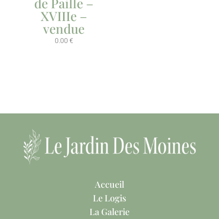
de Paille –
XVIIIe –
vendue
0.00
€
Accueil
Le Logis
La Galerie