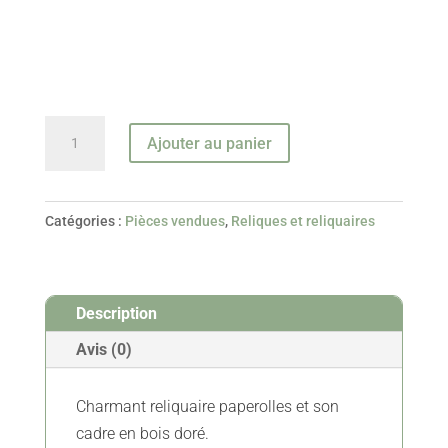
quantité
Ajouter au panier
de
Reliquaire
Paperolles
Catégories :
Pièces vendues
,
Reliques et reliquaires
Jean
Le
Baptiste
Description
-
XVIIIe
Avis (0)
-
Vendu
Charmant reliquaire paperolles et son
cadre en bois doré.