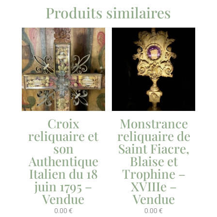
Produits similaires
Croix
Monstrance
reliquaire et
reliquaire de
son
Saint Fiacre,
Authentique
Blaise et
Italien du 18
Trophine –
juin 1795 –
XVIIIe –
Vendue
Vendue
0.00
€
0.00
€