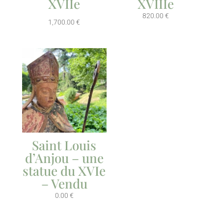
XVIIe
XVIIIe
820.00
€
1,700.00
€
Saint Louis
d’Anjou – une
statue du XVIe
– Vendu
0.00
€