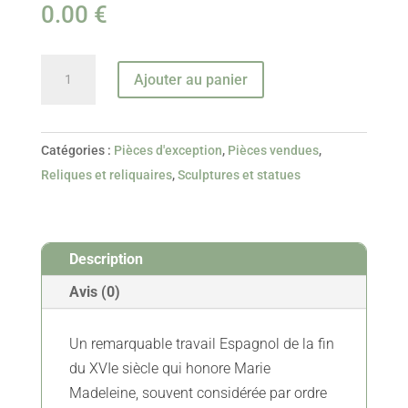
0.00
€
quantité
Ajouter au panier
de
Buste
Reliquaire
Catégories :
Pièces d'exception
,
Pièces vendues
,
De
Reliques et reliquaires
,
Sculptures et statues
Marie
Madeleine
-
Description
XVIe
-
Avis (0)
Vendu
Un remarquable travail Espagnol de la fin
du XVIe siècle qui honore Marie
Madeleine, souvent considérée par ordre