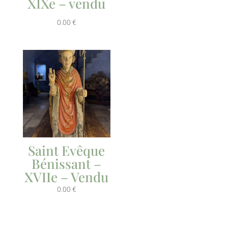
XIXe – vendu
0.00
€
Saint Evêque
Bénissant –
XVIIe – Vendu
0.00
€