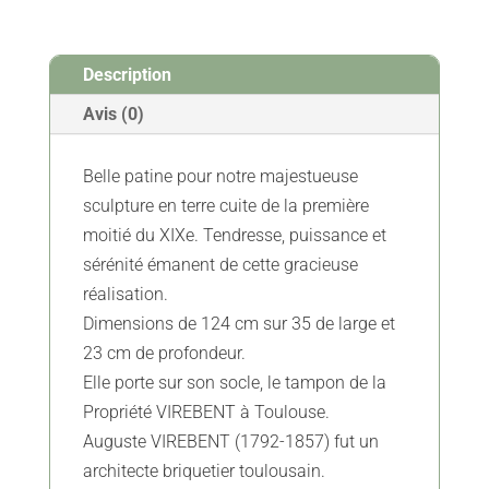
l'Enfant
-
Description
Circa
1840
Avis (0)
-
Vendue
Belle patine pour notre majestueuse
sculpture en terre cuite de la première
moitié du XIXe. Tendresse, puissance et
sérénité émanent de cette gracieuse
réalisation.
Dimensions de 124 cm sur 35 de large et
23 cm de profondeur.
Elle porte sur son socle, le tampon de la
Propriété VIREBENT à Toulouse.
Auguste VIREBENT (1792-1857) fut un
architecte briquetier toulousain.