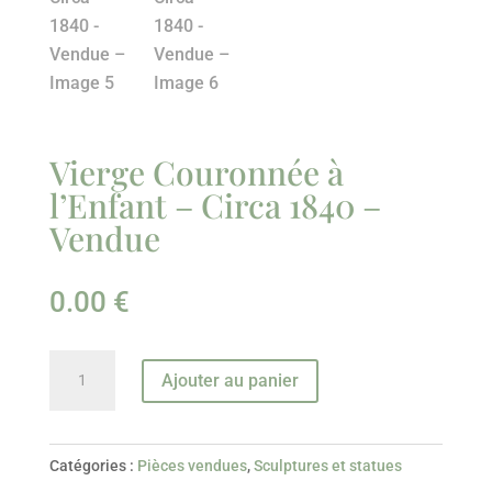
Vierge Couronnée à
l’Enfant – Circa 1840 –
Vendue
0.00
€
quantité
Ajouter au panier
de
Vierge
Couronnée
Catégories :
Pièces vendues
,
Sculptures et statues
à