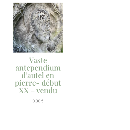
Vaste
antependium
d’autel en
pierre- début
XX – vendu
0.00
€