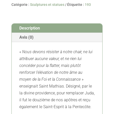
Mathias
Catégorie :
Sculptures et statues
Étiquette :
193
l'Apôtre
-
XVIIIe
Description
Avis (0)
«
Nous devons résister à notre chair, ne lui
attribuer aucune valeur, et ne rien lui
concéder pour la flatter, mais plutôt
renforcer l’élévation de notre âme au
moyen de la Foi et la Connaissance
»
enseignait Saint Mathias. Désigné, par le
la divine providence, pour remplacer Juda,
il fut le douzième de nos apôtres et reçu
également le Saint-Esprit à la Pentecôte.