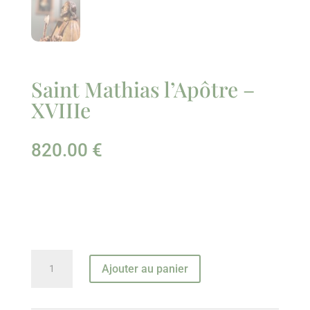
Saint Mathias l’Apôtre –
XVIIIe
820.00
€
quantité
Ajouter au panier
de
Saint