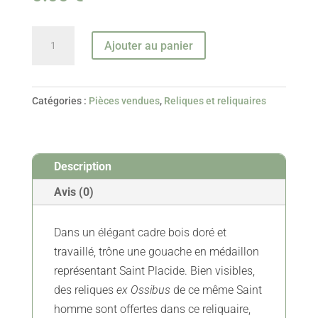
quantité
Ajouter au panier
de
Tableau
Reliquaire
Catégories :
Pièces vendues
,
Reliques et reliquaires
de
Saint
Placide
Description
-
XVIIIe
Avis (0)
-
Vendu
Dans un élégant cadre bois doré et
travaillé, trône une gouache en médaillon
représentant Saint Placide. Bien visibles,
des reliques
ex Ossibus
de ce même Saint
homme sont offertes dans ce reliquaire,