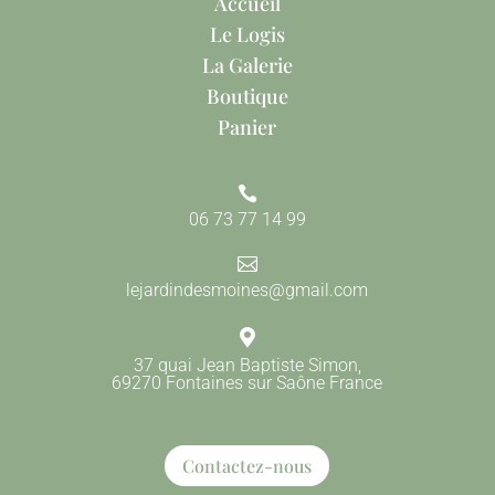
Accueil
Le Logis
La Galerie
Boutique
Panier

06 73 77 14 99

lejardindesmoines@gmail.com

37 quai Jean Baptiste Simon,
69270 Fontaines sur Saône France
Contactez-nous