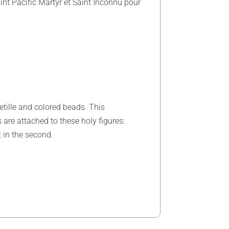
int Pacific Martyr et Saint Inconnu pour
etille and colored beads. This
are attached to these holy figures:
t in the second.