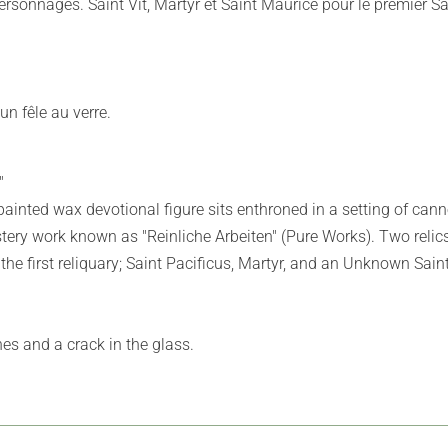
ersonnages. Saint Vit, Martyr et Saint Maurice pour le premier Sa
un fêle au verre.
"
painted wax devotional figure sits enthroned in a setting of cann
ery work known as "Reinliche Arbeiten" (Pure Works). Two relics 
 the first reliquary; Saint Pacificus, Martyr, and an Unknown Sain
nes and a crack in the glass.