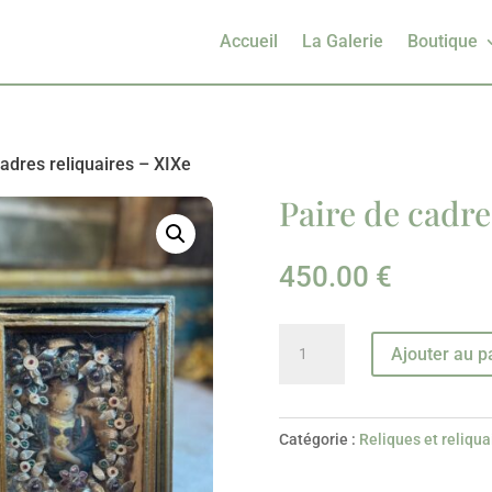
Accueil
La Galerie
Boutique
cadres reliquaires – XIXe
Paire de cadre
450.00
€
quantité
Ajouter au p
de
Paire
de
Catégorie :
Reliques et reliqua
cadres
reliquaires