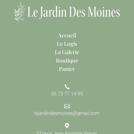
Accueil
Le Logis
La Galerie
Boutique
Panier

06 73 77 14 99

lejardindesmoines@gmail.com

37 quai Jean Baptiste Simon,