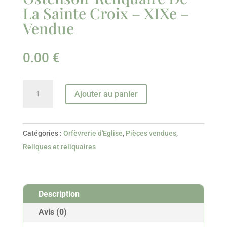
La Sainte Croix – XIXe –
Vendue
0.00
€
quantité
Ajouter au panier
de
Ostensoir
Reliquaire
Catégories :
Orfèvrerie d'Eglise
,
Pièces vendues
,
De
Reliques et reliquaires
La
Sainte
Croix
Description
–
XIXe
Avis (0)
-