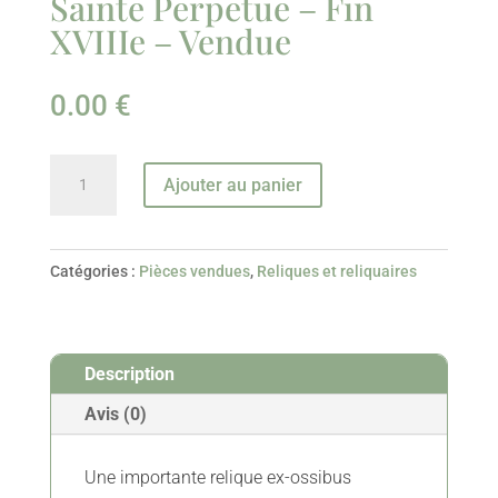
Sainte Perpetue – Fin
XVIIIe – Vendue
0.00
€
quantité
Ajouter au panier
de
Niche
Reliquaire
Catégories :
Pièces vendues
,
Reliques et reliquaires
De
Sainte
Perpetue
Description
–
Fin
Avis (0)
XVIIIe
-
Une importante relique ex-ossibus