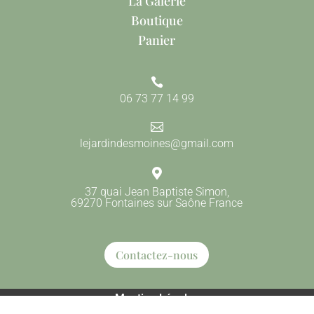
La Galerie
Boutique
Panier

06 73 77 14 99

lejardindesmoines@gmail.com

37 quai Jean Baptiste Simon,
69270 Fontaines sur Saône France
Contactez-nous
Mention Légales