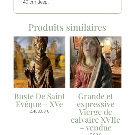
40 cm deep.
Produits similaires
Buste De Saint
Grande et
Evêque – XVe
expressive
Vierge de
2,400.00
€
calvaire XVIIe
– vendue
0.00
€