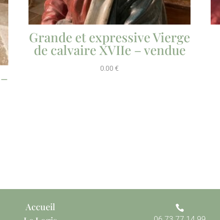
Grande et expressive Vierge
de calvaire XVIIe – vendue
0.00
€
 –
Accueil

06 73 77 14 99