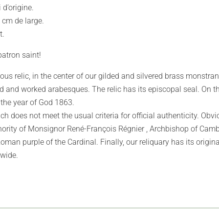
 d’origine.
 cm de large.
t.
 patron saint!
uous relic, in the center of our gilded and silvered brass monstra
ed and worked arabesques. The relic has its episcopal seal. On t
n the year of God 1863.
ch does not meet the usual criteria for official authenticity. Obvio
uthority of Monsignor René-François Régnier , Archbishop of Cam
man purple of the Cardinal. Finally, our reliquary has its origina
 wide.
.