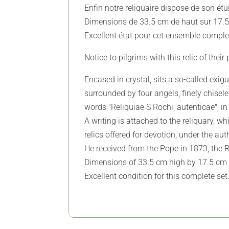
Enfin notre reliquaire dispose de son étui
Dimensions de 33.5 cm de haut sur 17.5
Excellent état pour cet ensemble comple
Notice to pilgrims with this relic of their
Encased in crystal, sits a so-called exig
surrounded by four angels, finely chisel
words "Reliquiae S Rochi, autenticae", i
A writing is attached to the reliquary, whi
relics offered for devotion, under the a
He received from the Pope in 1873, the Ro
Dimensions of 33.5 cm high by 17.5 cm
Excellent condition for this complete set