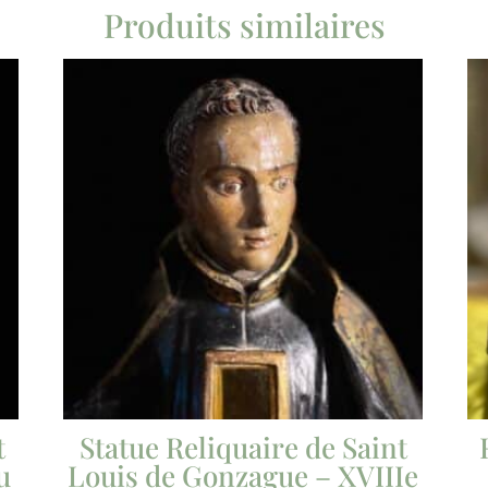
Produits similaires
t
Statue Reliquaire de Saint
u
Louis de Gonzague – XVIIIe