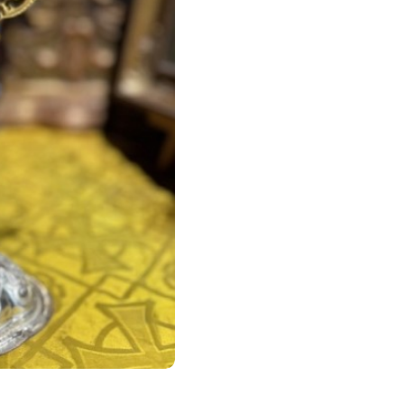
Saint
Roch
–
XIXe
-
Vendue