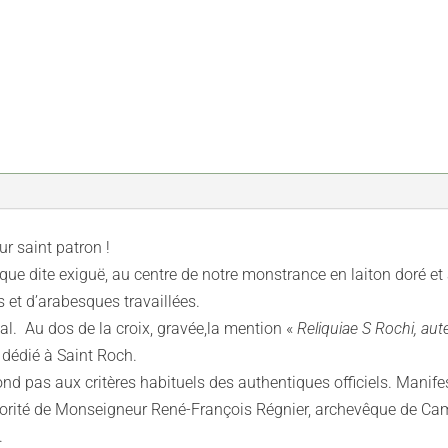
ur saint patron !
que dite exiguë, au centre de notre monstrance en laiton doré et a
 et d’arabesques travaillées.
al. Au dos de la croix, gravée,la mention «
Reliquiae S Rochi, aute
r dédié à Saint Roch.
pond pas aux critères habituels des authentiques officiels. Manifes
autorité de Monseigneur René-François Régnier, archevêque de Ca
.