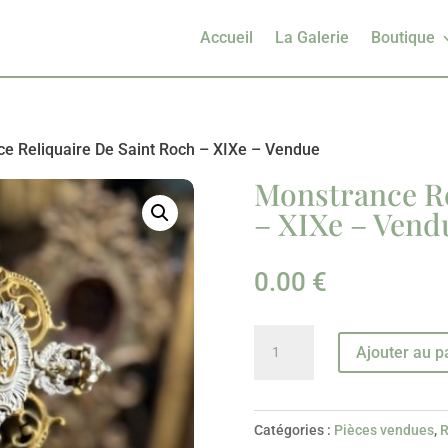
Accueil
La Galerie
Boutique
e Reliquaire De Saint Roch – XIXe – Vendue
Monstrance Re
– XIXe – Vend
0.00
€
quantité
Ajouter au p
de
Monstrance
Reliquaire
Catégories :
Pièces vendues
,
R
De