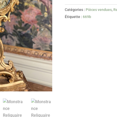
Monstrance
Reliquaire
Catégories :
Pièces vendues
,
Re
De
Étiquette :
669b
Saint
Barthelemy
-
XVIIIe
-
Vendue