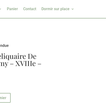
Panier
Contact
Dormir sur place
endue
liquaire De
my – XVIIIe –
nier