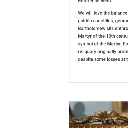
Référence 669b
We will love the balance
golden canetilles, geome
Bartholomew sits enthron
Martyr of the 10th cent
symbol of the Martyr. Fou
reliquary originally prot
despite some losses at t