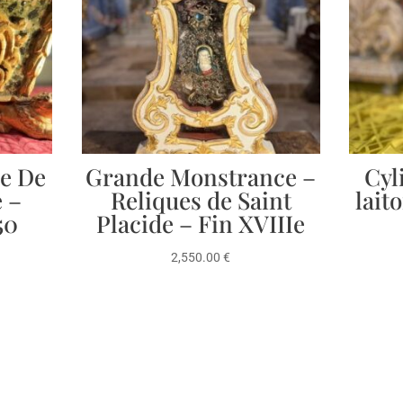
re De
Grande Monstrance –
Cyl
e –
Reliques de Saint
lait
50
Placide – Fin XVIIIe
2,550.00
€