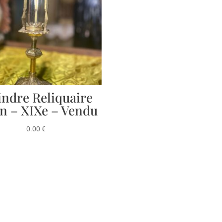
indre Reliquaire
on – XIXe – Vendu
0.00
€