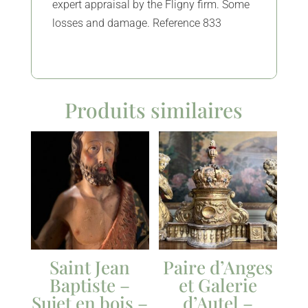
expert appraisal by the Fligny firm. Some
losses and damage. Reference 833
Produits similaires
Saint Jean
Paire d’Anges
Baptiste –
et Galerie
Sujet en bois –
d’Autel –