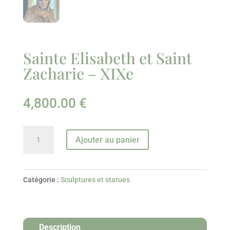
Sainte Elisabeth et Saint
Zacharie – XIXe
4,800.00
€
quantité
Ajouter au panier
de
Sainte
Elisabeth
Catégorie :
Sculptures et statues
et
Saint
Zacharie
Description
-