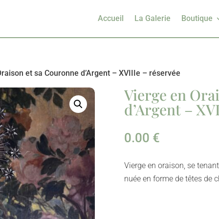
Accueil
La Galerie
Boutique
Oraison et sa Couronne d’Argent – XVIIIe – réservée
Vierge en Ora
d’Argent – XVI
0.00
€
Vierge en oraison, se tenant
nuée en forme de têtes de 