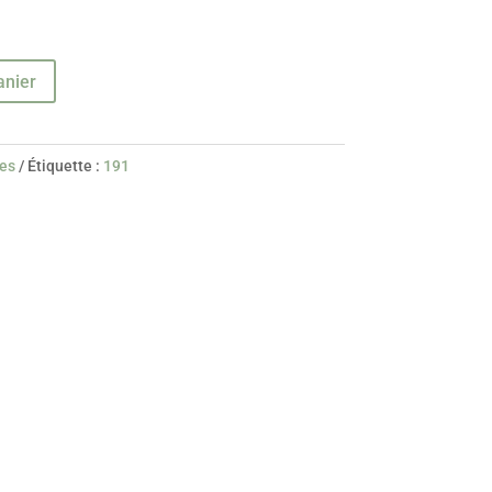
anier
ues
Étiquette :
191