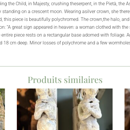
ding the Child, in Majesty, crushing theserpent, in the Pietà, the 
by standing on a crescent moon. Wearing asilver crown, she there
 this piece is beautifully polychromed. The crown,the halo, and i
ion: “A great sign appeared in heaven: a woman clothed with the 
 entire piece rests on a rectangular base adorned with foliage. 
nd 18 cm deep. Minor losses of polychrome and a few wormhole
Produits similaires