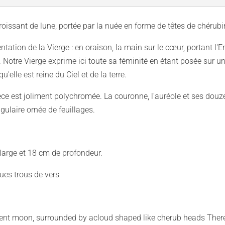
roissant de lune, portée par la nuée en forme de têtes de chérub
ntation de la Vierge : en oraison, la main sur le cœur, portant l'E
.. Notre Vierge exprime ici toute sa féminité en étant posée sur u
'elle est reine du Ciel et de la terre.
èce est joliment polychromée. La couronne, l'auréole et ses douze
ulaire ornée de feuillages.
large et 18 cm de profondeur.
ues trous de vers
scent moon, surrounded by acloud shaped like cherub heads There 