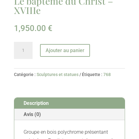
Le baptême du Christ –
XVIIIe
1,950.00
€
quantité
Ajouter au panier
de
Le
baptême
Catégorie :
Sculptures et statues
Étiquette :
768
du
Christ
-
Description
XVIIIe
Avis (0)
Groupe en bois polychrome présentant