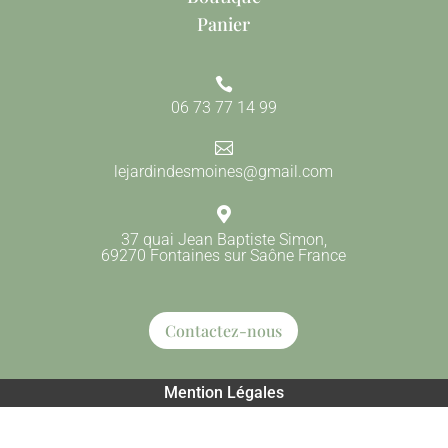
Panier

06 73 77 14 99

lejardindesmoines@gmail.com

37 quai Jean Baptiste Simon,
69270 Fontaines sur Saône France
Contactez-nous
Mention Légales
Tous droits reservés
Crée par
Agence TOTEM