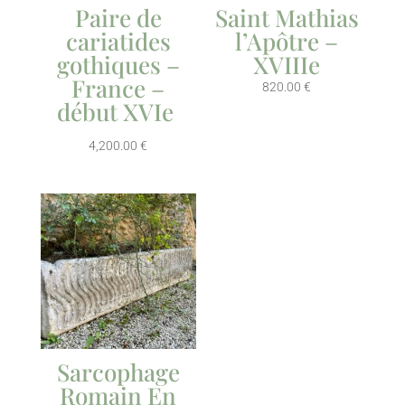
Paire de
Saint Mathias
cariatides
l’Apôtre –
gothiques –
XVIIIe
France –
820.00
€
début XVIe
4,200.00
€
Sarcophage
Romain En