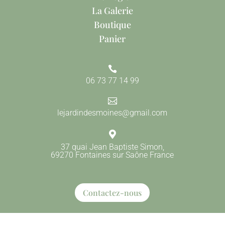
La Galerie
Boutique
Panier

06 73 77 14 99

lejardindesmoines@gmail.com

37 quai Jean Baptiste Simon,
69270 Fontaines sur Saône France
Contactez-nous
Mention Légales