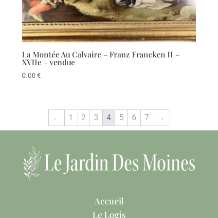
La Montée Au Calvaire – Franz Francken II –
XVIIe – vendue
0.00
€
←
1
2
3
4
5
6
7
→
Accueil
Le Logis