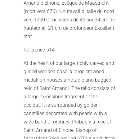
Amand d'Elnone, Evêque de Maastricht
(mort vers 676) Un travail d'Italie du nord
vers 1700 Dimensions de 46 sur 34 cm de
hauteur et 21 cm de profondeur Excellent
état
Référence 514
At the heart of our large, richly carved and
gilded wooden base, a large crowned
medallion houses a notable and bagged
relic of Saint Amandi. The relic consists of
a large ex-ossibus fragment of the
occiput. It is surrounded by golden
canetilles decorated with pearls with a
wide band of orphrey. Probably a relic of
Saint Amand of Elnone, Bishop of
Maastricht (died around 676) A work from