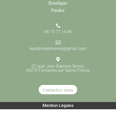
Boutique
Panier

06 73 77 14 99

lejardindesmoines@gmail.com

37 quai Jean Baptiste Simon,
69270 Fontaines sur Saône France
Contactez-nous
Mention Légales
Tous droits reservés