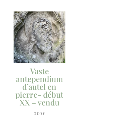
Vaste
antependium
d’autel en
pierre- début
XX – vendu
0.00
€