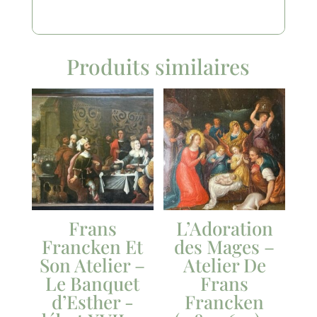
Produits similaires
Frans
L’Adoration
Francken Et
des Mages –
Son Atelier –
Atelier De
Le Banquet
Frans
d’Esther -
Francken