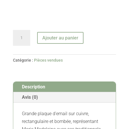
quantité
Ajouter au panier
de
Sainte
Marie
Catégorie :
Pièces vendues
Madeleine
-
émail
Description
sur
cuivre
Avis (0)
-
XVIIIe
Grande plaque d'email sur cuivre,
-
rectangulaire et bombée, représentant
Vendue