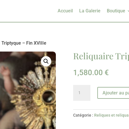
Accueil
La Galerie
Boutique
 Triptyque – Fin XVIIIe
Reliquaire Tri
1,580.00
€
quantité
Ajouter au p
de
Reliquaire
Triptyque
Catégorie :
Reliques et reliqua
-
Fin