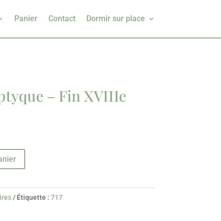
Panier
Contact
Dormir sur place
ptyque – Fin XVIIIe
anier
ires
Étiquette :
717