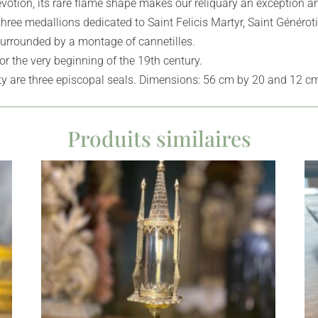
devotion, its rare flame shape makes our reliquary an exception a
ree medallions dedicated to Saint Felicis Martyr, Saint Généroti 
surrounded by a montage of cannetilles.
or the very beginning of the 19th century.
city are three episcopal seals. Dimensions: 56 cm by 20 and 12 c
Produits similaires