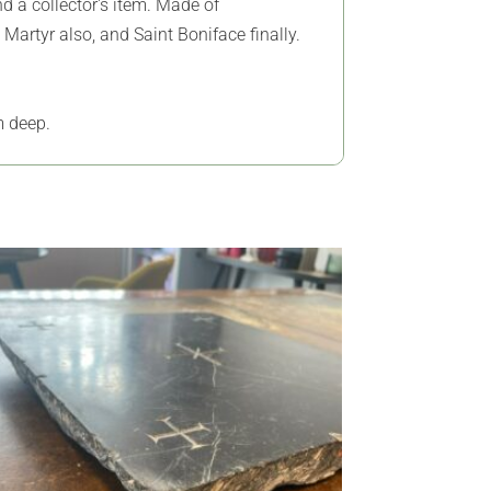
nd a collector's item. Made of
Martyr also, and Saint Boniface finally.
m deep.