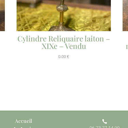
Cylindre Reliquaire laiton –
XIXe – Vendu
0.00
€
Accueil
