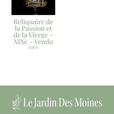
Reliquaire de
la Passion et
de la Vierge –
XIXe – Vendu
0.00
€