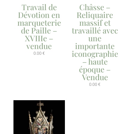
Travail de
Châsse –
Dévotion en
Reliquaire
marqueterie
massif et
de Paille –
travaillé avec
XVIIIe –
une
vendue
importante
iconographie
0.00
€
– haute
époque –
Vendue
0.00
€