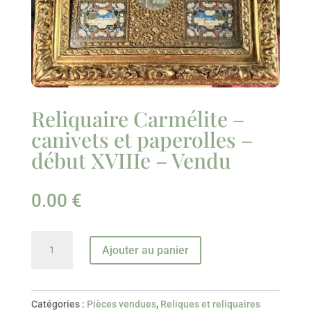
Reliquaire Carmélite –
canivets et paperolles –
début XVIIIe – Vendu
0.00
€
quantité
Ajouter au panier
de
Reliquaire
Carmélite
Catégories :
Pièces vendues
,
Reliques et reliquaires