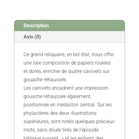
-
canivets
et
Description
paperolles
-
Avis (0)
début
XVIIIe
Ce grand reliquaire, en bel état, nous offre
-
une rare composition de papiers roulées
Vendu
et dorés, enrichie de quatre canivets sur
gouache réhaussée.
Les canivets encadrent une impression
gouache rehaussée également,
positionnée en médaillon central. Sur les
phylactères des deux illustrations
supérieures, sont notés quelques précieux
mots, sans doute tirés de l’épisode
biblique suivant, « et les enfants des