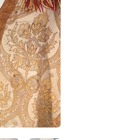
-
XIXe