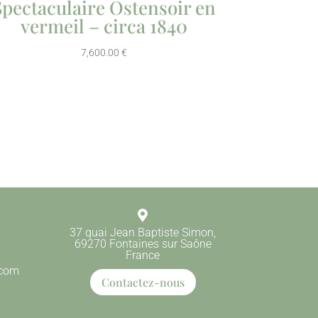
Spectaculaire Ostensoir en
vermeil – circa 1840
7,600.00
€

37 quai Jean Baptiste Simon,
69270 Fontaines sur Saône
France
.com
Contactez-nous