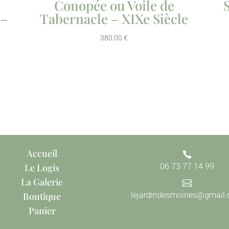
Conopée ou Voile de
 –
Tabernacle – XIXe Siècle
380.00
€
Accueil

Le Logis
06 73 77 14 99
La Galerie

Boutique
lejardindesmoines@gmail
Panier