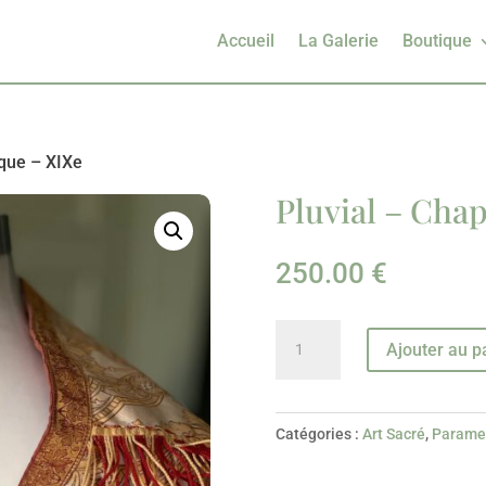
Accueil
La Galerie
Boutique
ique – XIXe
Pluvial – Cha
250.00
€
quantité
Ajouter au p
de
Pluvial
–
Catégories :
Art Sacré
,
Parame
Chape
Liturgique