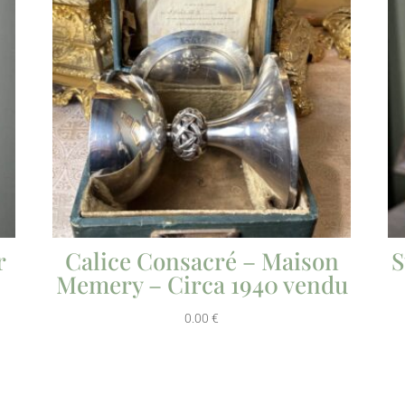
r
Calice Consacré – Maison
S
Memery – Circa 1940 vendu
0.00
€