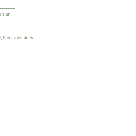
anier
e
,
Pièces vendues