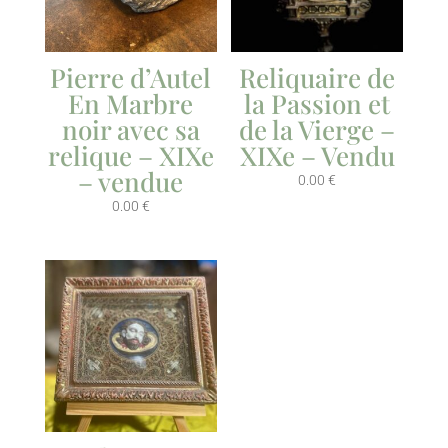
Pierre d’Autel
Reliquaire de
En Marbre
la Passion et
noir avec sa
de la Vierge –
relique – XIXe
XIXe – Vendu
– vendue
0.00
€
0.00
€