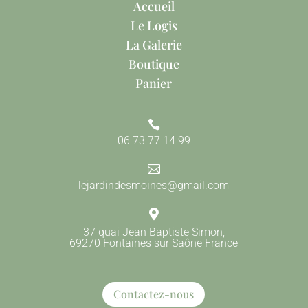
Accueil
Le Logis
La Galerie
Boutique
Panier

06 73 77 14 99

lejardindesmoines@gmail.com

37 quai Jean Baptiste Simon,
69270 Fontaines sur Saône France
Contactez-nous