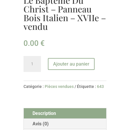
Le Baptême Du
Christ – Panneau
Bois Italien – XVIIe –
vendu
0.00
€
quantité
Ajouter au panier
de
Le
Baptême
Catégorie :
Pièces vendues
Étiquette :
643
Du
Christ
–
Description
Panneau
Bois
Avis (0)