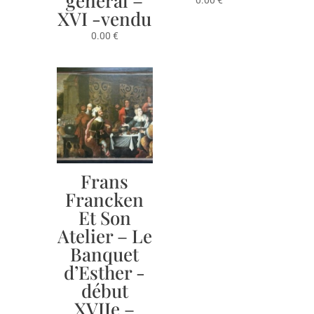
général –
0.00
€
XVI -vendu
0.00
€
Frans
Francken
Et Son
Atelier – Le
Banquet
d’Esther -
début
XVIIe –