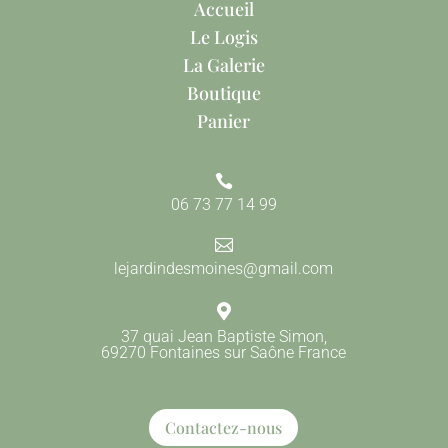
Accueil
Le Logis
La Galerie
Boutique
Panier

06 73 77 14 99

lejardindesmoines@gmail.com

37 quai Jean Baptiste Simon,
69270 Fontaines sur Saône France
Contactez-nous