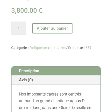
3,800.00
€
quantité
Ajouter au panier
de
Grande
Paire
Catégorie :
Reliques et reliquaires
Étiquette :
557
De
Reliquaires
Aux
Description
Quatorze
Reliques
Avis (0)
-
Début
Nos imposants cadres sont centrés
XIXe
autour d’un grand et antique Agnus Dei,
de cire donc, dans une Gloire de résille en