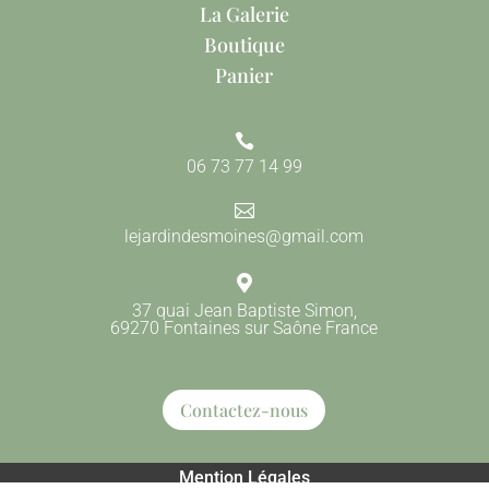
La Galerie
Boutique
Panier

06 73 77 14 99

lejardindesmoines@gmail.com

37 quai Jean Baptiste Simon,
69270 Fontaines sur Saône France
Contactez-nous
Mention Légales