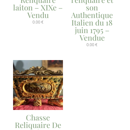
laiton – XIXe –
son
Vendu
Authentique
Italien du 18
0.00
€
juin 1795 –
Vendue
0.00
€
Chasse
Reliquaire De