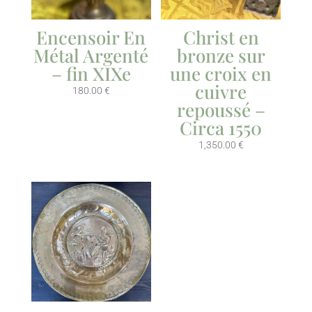
Encensoir En
Christ en
Métal Argenté
bronze sur
– fin XIXe
une croix en
cuivre
180.00
€
repoussé –
Circa 1550
1,350.00
€