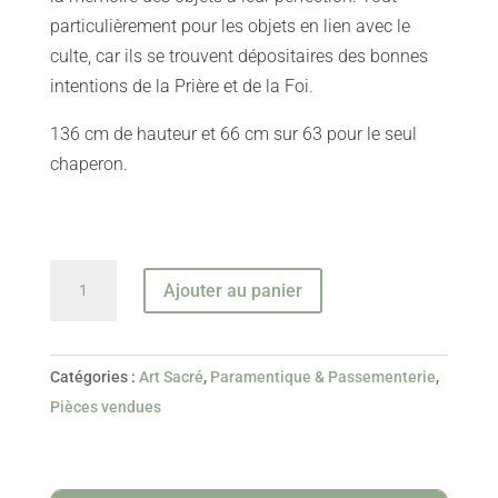
particulièrement pour les objets en lien avec le
culte, car ils se trouvent dépositaires des bonnes
intentions de la Prière et de la Foi.
136 cm de hauteur et 66 cm sur 63 pour le seul
chaperon.
quantité
Ajouter au panier
de
Chape
Sacerdotale
Catégories :
Art Sacré
,
Paramentique & Passementerie
,
en
Pièces vendues
velours
bleu
nuit