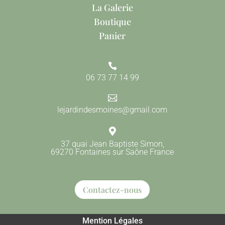
La Galerie
Boutique
Panier

06 73 77 14 99

lejardindesmoines@gmail.com

37 quai Jean Baptiste Simon,
69270 Fontaines sur Saône France
Contactez-nous
Mention Légales