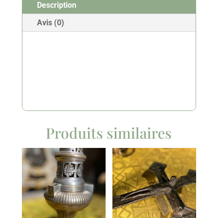
Description
-
XIXe
Avis (0)
-
vendue
Produits similaires