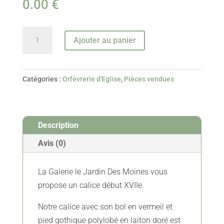
0.00
€
quantité
Ajouter au panier
de
Calice,
Patène
Catégories :
Orfèvrerie d'Eglise
,
Pièces vendues
Et
Cuillère
En
Description
Vermeil
Et
Avis (0)
Laiton
–
La Galerie le Jardin Des Moines vous
Circa
propose un calice début XVIIe.
1600
Notre calice avec son bol en vermeil et
-
pied gothique polylobé en laiton doré est
Vendus