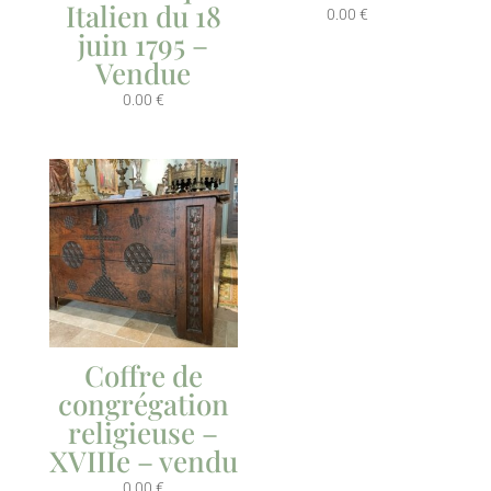
Italien du 18
0.00
€
juin 1795 –
Vendue
0.00
€
Coffre de
congrégation
religieuse –
XVIIIe – vendu
0.00
€