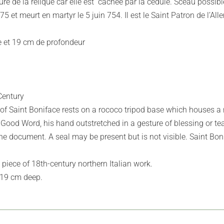
ture de la relique car elle est cachée par la cédule. Sceau possi
 et meurt en martyr le 5 juin 754. Il est le Saint Patron de l’Al
 et 19 cm de profondeur
Century
of Saint Boniface rests on a rococo tripod base which houses a re
Good Word, his hand outstretched in a gesture of blessing or teac
by the document. A seal may be present but is not visible. Saint 
 piece of 18th-century northern Italian work.
 19 cm deep.