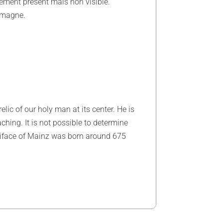
blement présent mais non visible.
lemagne.
lic of our holy man at its center. He is
hing. It is not possible to determine
Boniface of Mainz was born around 675