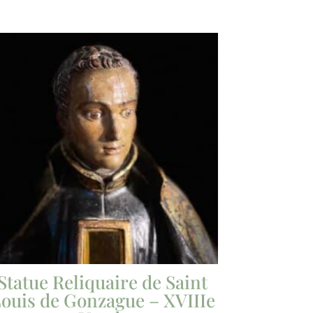
Statue Reliquaire de Saint
ouis de Gonzague – XVIIIe