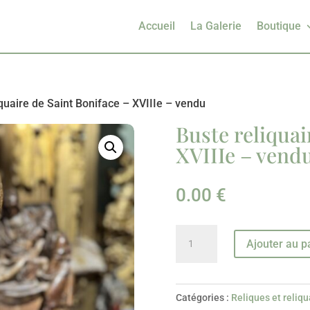
Accueil
La Galerie
Boutique
iquaire de Saint Boniface – XVIIIe – vendu
Buste reliquai
XVIIIe – vend
0.00
€
quantité
Ajouter au p
de
Buste
reliquaire
Catégories :
Reliques et reliqu
de