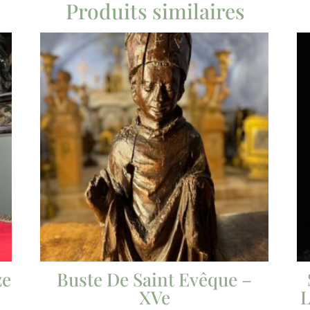
Produits similaires
ze
Buste De Saint Evêque –
XVe
L