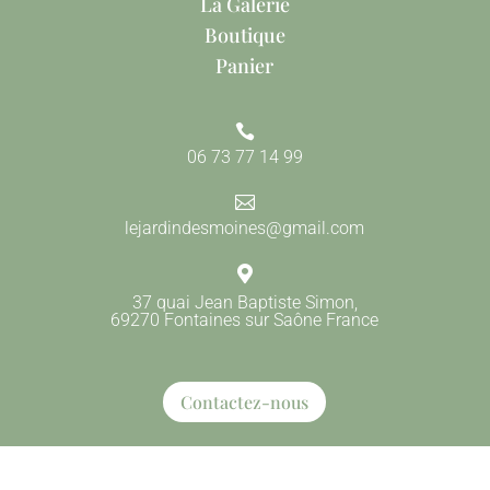
La Galerie
Boutique
Panier

06 73 77 14 99

lejardindesmoines@gmail.com

37 quai Jean Baptiste Simon,
69270 Fontaines sur Saône France
Contactez-nous
Mention Légales