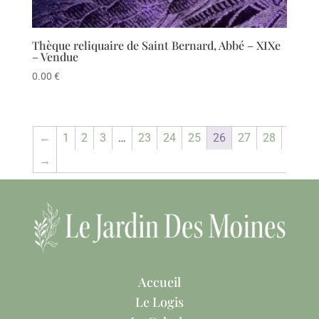
Thèque reliquaire de Saint Bernard, Abbé – XIXe
– Vendue
0.00
€
←
1
2
3
…
23
24
25
26
27
28
→
Accueil
Le Logis