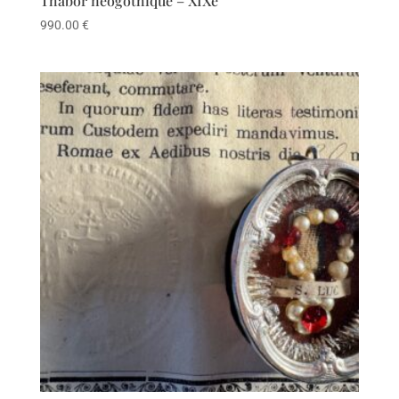
Thabor néogothique – XIXe
990.00
€