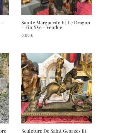
 –
Sainte Marguerite Et Le Dragon
– Fin XVe – Vendue
0.00
€
bre
Sculpture De Saint Georges Et