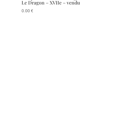
Le Dragon – XVIIe – vendu
0.00
€