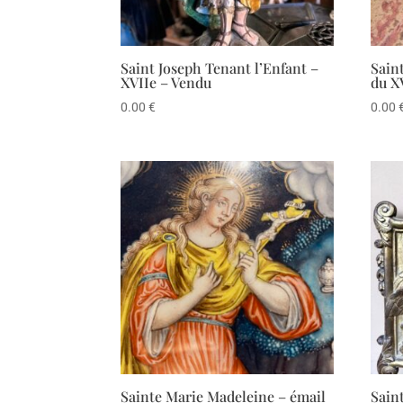
Saint Joseph Tenant l’Enfant –
Sain
XVIIe – Vendu
du X
0.00
€
0.00
Sainte Marie Madeleine – émail
Sain