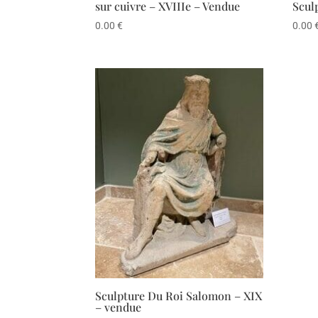
sur cuivre – XVIIIe – Vendue
Scul
0.00
€
0.00
Sculpture Du Roi Salomon – XIX
– vendue