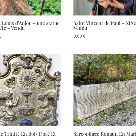
t Louis d’Anjou – une statue
Saint Vincent de Paul – XIXe
VIe – Vendu
Vendu
€
0.00
€
te Trinité En Bois Doré Et
Sarcophage Romain En Mar