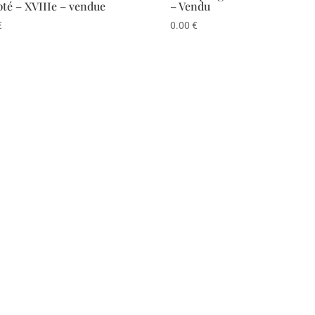
pté – XVIIIe – vendue
– Vendu
€
0.00
€