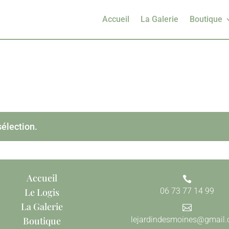
Accueil
La Galerie
Boutique
sélection.
Accueil

Le Logis
06 73 77 14 99
La Galerie

Boutique
lejardindesmoines@gmail