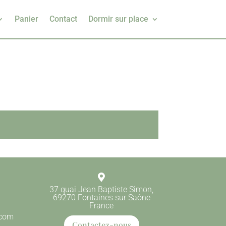
Panier
Contact
Dormir sur place

37 quai Jean Baptiste Simon,
69270 Fontaines sur Saône
France
.com
Contactez-nous